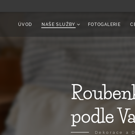
ÚVOD
NAŠE SLUŽBY
FOTOGALERIE
C
Roubenk
podle V
Dekorace a 