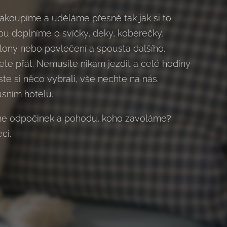
nakoupíme a uděláme přesně tak jak si to
pu doplníme o svíčky, deky, koberečky,
clony nebo povlečení a spousta dalšího.
te přát. Nemusíte nikam jezdit a celé hodiny
ste si něco vybrali, vše nechte na nás.
usním hotelu.
me odpočinek a pohodu, koho zavoláme?
ci.