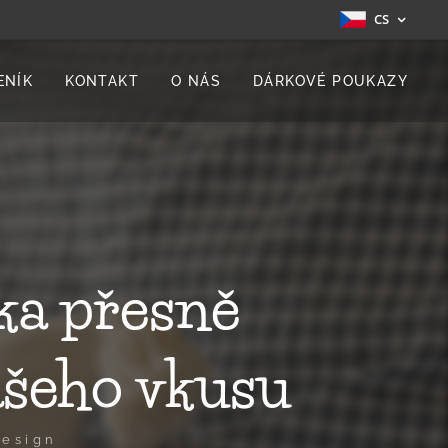
CS
ENÍK
KONTAKT
O NÁS
DÁRKOVÉ POUKAZY
a přesně
ašeho vkusu
Design